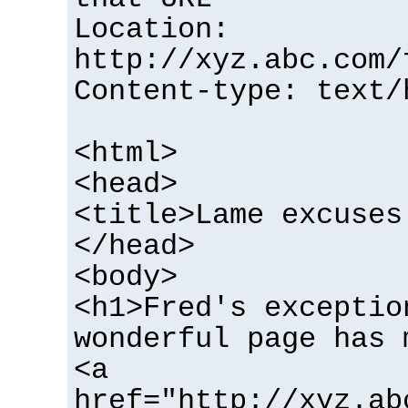
Location:
http://xyz.abc.com/
Content-type: text/
<html>
<head>
<title>Lame excuses
</head>
<body>
<h1>Fred's exceptio
wonderful page has 
<a
href="http://xyz.ab