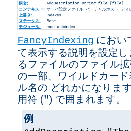
構文:
AddDescription
string
file
[
file
] ..
コンテキスト:
サーバ設定ファイル, バーチャルホスト, ディレクトリ
上書き:
Indexes
ステータス:
Base
モジュール:
mod_autoindex
におい
FancyIndexing
て表示する説明を設定し
るファイルのファイル拡
の一部、ワイルドカード
ル名の どれかになりま
用符 (
) で囲まれます。
"
例