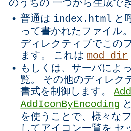
のうちの 一つから生成でき
普通は
と
index.html
って書かれたファイル
ディレクティブでこの
ます。 これは
mod_dir
もしくは、サーバによ
覧。 その他のディレク
書式を制御します。
Ad
AddIconByEncoding
を使うことで、様々な
してアイコン一覧を セ