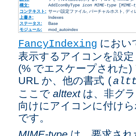
構文:
AddIconByType
icon
MIME-type
[
MIME-t
コンテキスト:
サーバ設定ファイル, バーチャルホスト, ディレクトリ
上書き:
Indexes
ステータス:
Base
モジュール:
mod_autoindex
におい
FancyIndexing
表示するアイコンを設定
(% でエスケープされた
URL か、他の書式
(
alt
ここで
alttext
は、非グラ
向けにアイコンに付けら
です。
MIME-type
は、要求され