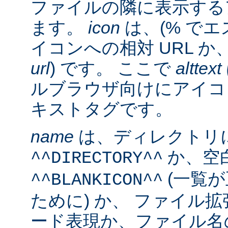
ファイルの隣に表示する
ます。
icon
は、(% でエ
イコンへの相対 URL か
url
) です。 ここで
alttext
ルブラウザ向けにアイコ
キストタグです。
name
は、ディレクトリ
か、空
^^DIRECTORY^^
(一覧
^^BLANKICON^^
ために) か、 ファイル
ード表現か、ファイル名