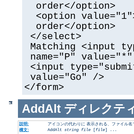
order</option>
<option value="1"
order</option>
</select>
Matching <input ty
name="P" value="*"
<input type="submi
value="Go" />
</form>
AddAlt
ディレクテ
説明:
アイコンの代わりに 表示される、ファイル名
構文:
AddAlt
string
file
[
file
] ...