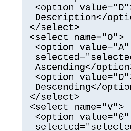
<option value="D"
Description</opti
</select>
<select name="O">
<option value="A"
selected="selecte
Ascending</option
<option value="D"
Descending</optio
</select>
<select name="V">
<option value="0"
selected="selecte