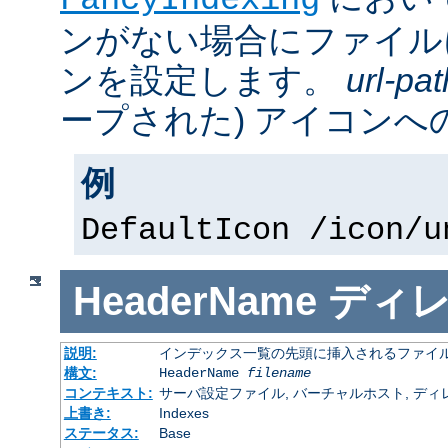
FancyIndexing
ンがない場合にファイル
ンを設定します。
url-pat
ープされた) アイコンへの
例
DefaultIcon /icon/u
HeaderName
ディ
説明:
インデックス一覧の先頭に挿入されるファイ
構文:
HeaderName
filename
コンテキスト:
サーバ設定ファイル, バーチャルホスト, ディレクトリ
上書き:
Indexes
ステータス:
Base