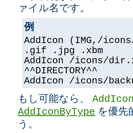
ァイル名です。
例
AddIcon (IMG,/icons
.gif .jpg .xbm
AddIcon /icons/dir.
^^DIRECTORY^^
AddIcon /icons/back
もし可能なら、
AddIco
を優先
AddIconByType
う。