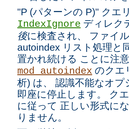
"P (パターンの P)" 
ディレク
IndexIgnore
後
に検査され、 ファイ
autoindex リスト処
置かれ続ける ことに注
のクエリ
mod_autoindex
析) は、 認識不能なオ
即座に停止します。 ク
に従って 正しい形式に
りません。