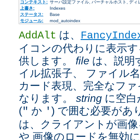
コンテキスト:
サーバ設定ファイル, バーチャルホスト, ディレクトリ
上書き:
Indexes
ステータス:
Base
モジュール:
mod_autoindex
は、
AddAlt
FancyInde
イコンの代わりに表示す
供します。
file
は、説明
イル拡張子、 ファイル
カード表現、完全なファ
なります。
string
に空白
(
か
) で囲む必要があ
"
'
は、クライアントが画像
や 画像のロードを無効に