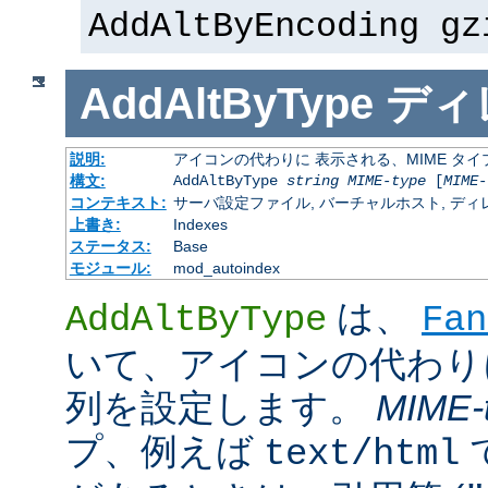
AddAltByEncoding gz
AddAltByType
ディ
説明:
アイコンの代わりに 表示される、MIME タ
構文:
AddAltByType
string
MIME-type
[
MIME-
コンテキスト:
サーバ設定ファイル, バーチャルホスト, ディレクトリ
上書き:
Indexes
ステータス:
Base
モジュール:
mod_autoindex
は、
AddAltByType
Fan
いて、アイコンの代わり
列を設定します。
MIME-
プ、例えば
text/html