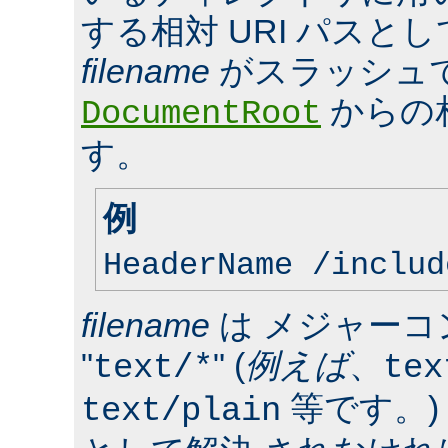
する相対 URI パスと
filename
がスラッシュ
からの
DocumentRoot
す。
例
HeaderName /includ
filename
は メジャーコ
"
" (
例えば
、
text/*
tex
等です。)
text/plain