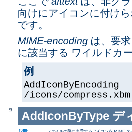
ここで
alttext
は、非グラ
向けにアイコンに付けら
です。
MIME-encoding
は、要求
に該当する ワイルドカ
例
AddIconByEncoding
/icons/compress.xbm
AddIconByType
デ
説明:
ファイルの隣に表示するアイコンを MIME 