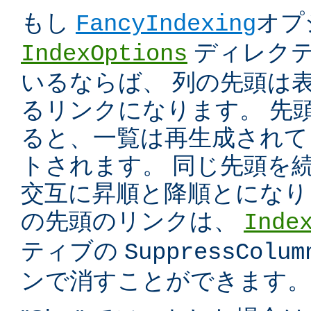
もし
オプ
FancyIndexing
ディレク
IndexOptions
いるならば、 列の先頭は
るリンクになります。 先
ると、一覧は再生成されて
トされます。 同じ先頭を
交互に昇順と降順とになり
の先頭のリンクは、
Inde
ティブの
SuppressColum
ンで消すことができます。