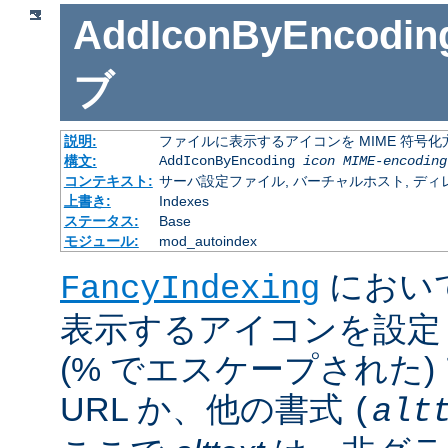
AddIconByEncodin
ブ
説明:
ファイルに表示するアイコンを MIME 符号
構文:
AddIconByEncoding
icon
MIME-encoding
コンテキスト:
サーバ設定ファイル, バーチャルホスト, ディレクトリ
上書き:
Indexes
ステータス:
Base
モジュール:
mod_autoindex
におい
FancyIndexing
表示するアイコンを設定
(% でエスケープされた
URL か、他の書式
(
alt