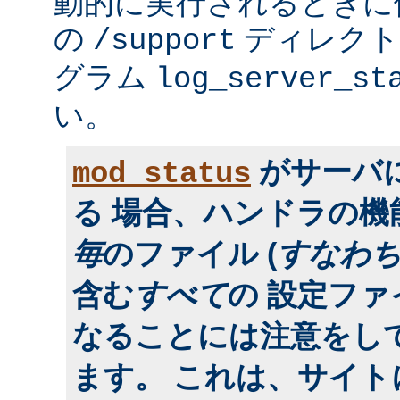
動的に実行されるときに便利
の
ディレクトリ
/support
グラム
log_server_st
い。
がサーバ
mod_status
る 場合、ハンドラの
毎
のファイル (
すなわ
含む
すべて
の 設定フ
なることには注意をし
ます。 これは、サイ