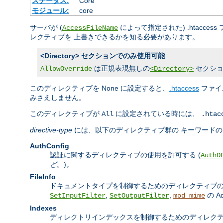
ステータス:
Core
モジュール:
core
サーバが (
によって指定された) .htac
AccessFileName
レクティブを 上書きできるかを知る必要があります。
<Directory> セクションでのみ使用可能
は正規表現無しの
セクショ
AllowOverride
<Directory>
このディレクティブを None に設定すると、
.htaccess
ファイ
みさえしません。
このディレクティブが
に設定されている時には、
All
.htac
directive-type
には、以下のディレクティブ群の キーワード
AuthConfig
認証に関するディレクティブの使用を許可する (
AuthD
ど。
)。
FileInfo
ドキュメントタイプを制御するためのディレクティブの
,
,
の A
SetInputFilter
SetOutputFilter
mod_mime
Indexes
ディレクトリインデックスを制御するためのディレクテ