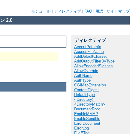
モジュール
|
ディレクティブ
|
FAQ
|
用語
|
サイトマップ
 2.0
ディレクティブ
AcceptPathInfo
AccessFileName
AddDefaultCharset
AddOutputFilterByType
AllowEncodedSlashes
AllowOverride
AuthName
AuthType
CGIMapExtension
ContentDigest
DefaultType
<Directory>
<DirectoryMatch>
DocumentRoot
EnableMMAP
EnableSendfile
ErrorDocument
ErrorLog
FileETag