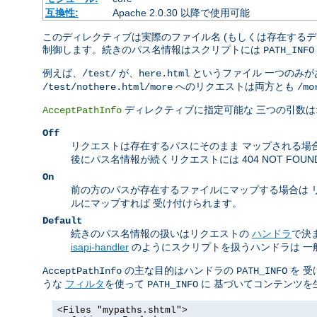
互換性:
Apache 2.0.30 以降で使用可能
このディレクティブは実際のファイル名 (もしくは存在するデ
制御します。続きのパス名情報はスクリプトには
PATH_INFO
例えば、
が、
というファイル 一つのみ
/test/
here.html
へのリクエストは両方とも
/test/nothere.html/more
/mo
ディレクティブに指定可能な 三つの引数は
AcceptPathInfo
Off
リクエストは存在するパスにそのまま マップされる場
後にパス名情報が続くリクエストには 404 NOT FOU
On
前の方のパスが存在するファイルにマップする場合は 
ルにマップすれば 受け付けられます。
Default
続きのパス名情報の扱いはリクエストの
ハンドラ
で決
isapi-handler
のようにスクリプトを扱うハンドラは 一
の主な目的はハンドラの
を 受
AcceptPathInfo
PATH_INFO
うな
フィルタ
を使って
に 基づいてコンテンツを
PATH_INFO
<Files "mypaths.shtml">