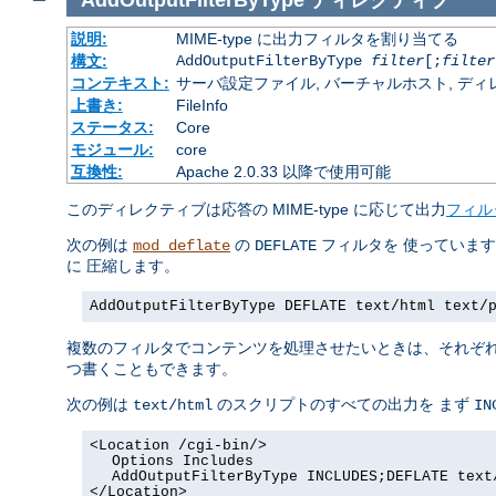
説明:
MIME-type に出力フィルタを割り当てる
構文:
AddOutputFilterByType
filter
[;
filter
コンテキスト:
サーバ設定ファイル, バーチャルホスト, ディレクトリ
上書き:
FileInfo
ステータス:
Core
モジュール:
core
互換性:
Apache 2.0.33 以降で使用可能
このディレクティブは応答の MIME-type に応じて出力
フィル
次の例は
の
フィルタを 使っていま
mod_deflate
DEFLATE
に 圧縮します。
AddOutputFilterByType DEFLATE text/html text/
複数のフィルタでコンテンツを処理させたいときは、それぞ
つ書くこともできます。
次の例は
のスクリプトのすべての出力を まず
text/html
IN
<Location /cgi-bin/>
Options Includes
AddOutputFilterByType INCLUDES;DEFLATE text
</Location>