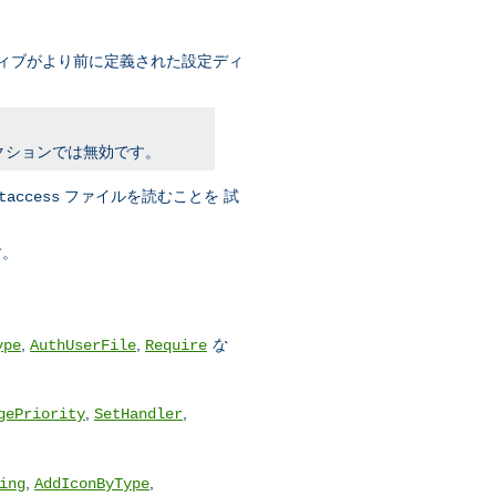
クティブがより前に定義された設定ディ
クションでは無効です。
ファイルを読むことを 試
taccess
す。
,
,
な
ype
AuthUserFile
Require
,
,
gePriority
SetHandler
,
,
ing
AddIconByType