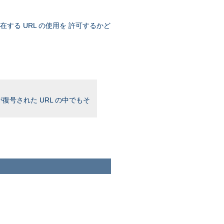
存在する URL の使用を 許可するかど
復号された URL の中でもそ