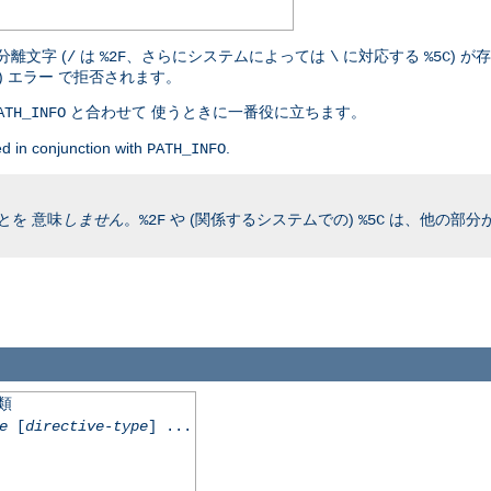
離文字 (
は
、さらにシステムによっては
に対応する
) が
/
%2F
\
%5C
nd) エラー で拒否されます。
と合わせて 使うときに一番役に立ちます。
ATH_INFO
d in conjunction with
.
PATH_INFO
とを 意味
しません
。
や (関係するシステムでの)
は、他の部分が
%2F
%5C
類
e
[
directive-type
] ...