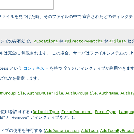
cess ファイルを見つけた時、そのファイルの中で 宣言されたどのディレ
ンでのみ有効で、
や
や
セ
<Location>
<DirectoryMatch>
<Files>
ルは完全に 無視されます。 この場合、サーバはファイルシステムの
.h
という
コンテキスト
を持つ 全てのディレクティブが利用できま
cess
のどれかを指定します。
,
,
,
,
BMGroupFile
AuthDBMUserFile
AuthGroupFile
AuthName
AuthT
使用を許可する (
,
,
,
DefaultType
ErrorDocument
ForceType
Langua
dd* と Remove* ディレクティブ
など。
)。
ィブの使用を許可する (
,
,
AddDescription
AddIcon
AddIconByEncod