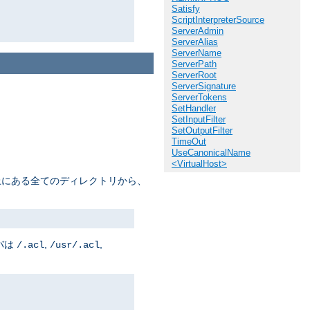
Satisfy
ScriptInterpreterSource
ServerAdmin
ServerAlias
ServerName
ServerPath
ServerRoot
ServerSignature
ServerTokens
SetHandler
SetInputFilter
SetOutputFilter
TimeOut
UseCanonicalName
<VirtualHost>
上にある全てのディレクトリから、
バは
,
,
/.acl
/usr/.acl