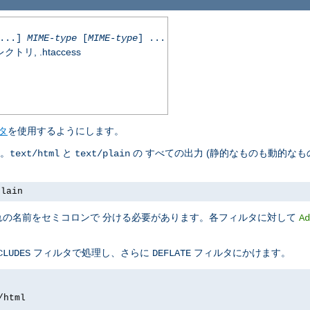
...]
MIME-type
[
MIME-type
] ...
, .htaccess
タ
を使用するようにします。
す。
と
の すべての出力 (静的なものも動的なも
text/html
text/plain
plain
れの名前をセミコロンで 分ける必要があります。各フィルタに対して
Ad
フィルタで処理し、さらに
フィルタにかけます。
CLUDES
DEFLATE
/html