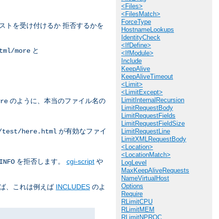
<Files>
<FilesMatch>
ForceType
ストを受け付けるか 拒否するかを
HostnameLookups
IdentityCheck
<IfDefine>
と
tml/more
<IfModule>
Include
KeepAlive
KeepAliveTimeout
<Limit>
<LimitExcept>
LimitInternalRecursion
のように、本当のファイル名の
re
LimitRequestBody
LimitRequestFields
LimitRequestFieldSize
が有効なファイ
/test/here.html
LimitRequestLine
LimitXMLRequestBody
<Location>
<LocationMatch>
を拒否します。
cgi-script
や
INFO
LogLevel
MaxKeepAliveRequests
NameVirtualHost
Options
えば、これは例えば
INCLUDES
のよ
Require
RLimitCPU
RLimitMEM
RLimitNPROC