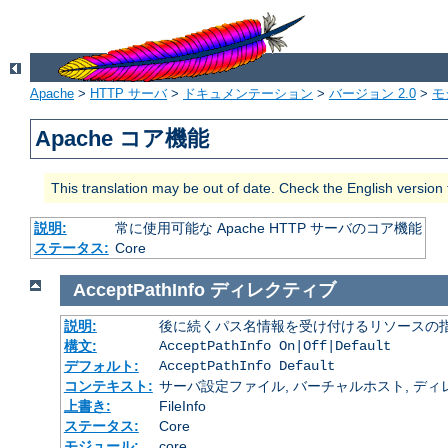
Apache
>
HTTP サーバ
>
ドキュメンテーション
>
バージョン 2.0
>
モ
Apache コア機能
This translation may be out of date. Check the English version
説明:
常に使用可能な Apache HTTP サーバのコア機能
ステータス:
Core
AcceptPathInfo
ディレクティブ
説明:
後に続くパス名情報を受け付けるリソースの
構文:
AcceptPathInfo On|Off|Default
デフォルト:
AcceptPathInfo Default
コンテキスト:
サーバ設定ファイル, バーチャルホスト, ディレクトリ
上書き:
FileInfo
ステータス:
Core
モジュール:
core