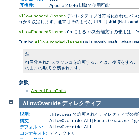
互換性:
Apache 2.0.46 以降で使用可能
ディレクティブは符号化された パス分
AllowEncodedSlashes
うかを決定します。通常はそのような URL は 404 (Not fou
による パス分離文字の使用は、
AllowEncodedSlashes
On
P
Turning
is mostly useful when use
AllowEncodedSlashes
On
注
符号化されたスラッシュを許可することは、
復号
をするこ
のままの形式で 残されます。
参照
AcceptPathInfo
AllowOverride
ディレクティブ
説明:
で許可されるディレクティブの種
.htaccess
構文:
AllowOverride All|None|
directive-typ
デフォルト:
AllowOverride All
コンテキスト:
ディレクトリ