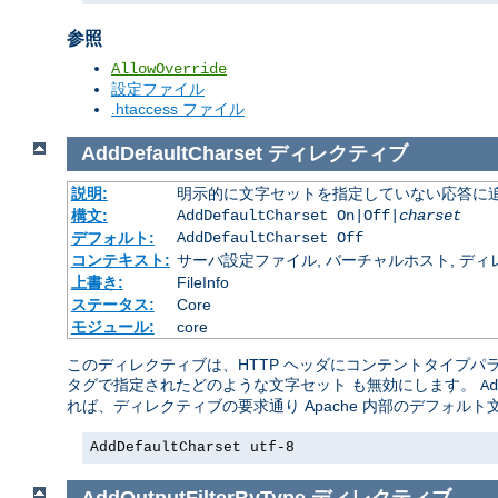
参照
AllowOverride
設定ファイル
.htaccess ファイル
AddDefaultCharset
ディレクティブ
説明:
明示的に文字セットを指定していない応答に追
構文:
AddDefaultCharset On|Off|
charset
デフォルト:
AddDefaultCharset Off
コンテキスト:
サーバ設定ファイル, バーチャルホスト, ディレクトリ
上書き:
FileInfo
ステータス:
Core
モジュール:
core
このディレクティブは、HTTP ヘッダにコンテントタイプパ
タグで指定されたどのような文字セット も無効にします。
Ad
れば、ディレクティブの要求通り Apache 内部のデフォル
AddDefaultCharset utf-8
AddOutputFilterByType
ディレクティブ