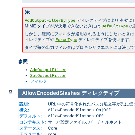
注:
ディレクティブにより 有効に
AddOutputFilterByType
MIME タイプがが決定できないときには
の
DefaultType
しかし、確実にフィルタが適用されるようにしたいときは
ィレクティブや
ディレクティブを使います。 (
ForceType
タイプ毎の出力フィルタはプロキシリクエストには決して
参照
AddOutputFilter
SetOutputFilter
フィルタ
AllowEncodedSlashes
ディレクティブ
説明:
URL 中の符号化されたパス分離文字が先に
構文:
AllowEncodedSlashes On|Off
デフォルト:
AllowEncodedSlashes Off
コンテキスト:
サーバ設定ファイル, バーチャルホスト
ステータス:
Core
モジュール:
core