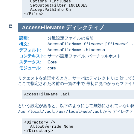
Options +Includes
SetOutputFilter INCLUDES
AcceptPathInfo On
</Files>
AccessFileName
ディレクティブ
説明:
分散設定ファイルの名前
構文:
AccessFileName
filename
[
filename
] .
デフォルト:
AccessFileName .htaccess
コンテキスト:
サーバ設定ファイル, バーチャルホスト
ステータス:
Core
モジュール:
core
リクエストを処理するとき、サーバはディレクトリに 対して
ここで指定された名前の一覧の中で 最初に見つかったファイ
AccessFileName .acl
という設定があると、以下のようにして無効にされていない限
,
から ディレク
/usr/local/.acl
/usr/local/web/.acl
<Directory />
AllowOverride None
</Directory>