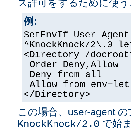
ス許可をするために使う
例:
SetEnvIf User-Agent
^KnockKnock/2\.0 le
<Directory /docroot
Order Deny,Allow
Deny from all
Allow from env=let
</Directory>
この場合、user-agent
で始ま
KnockKnock/2.0