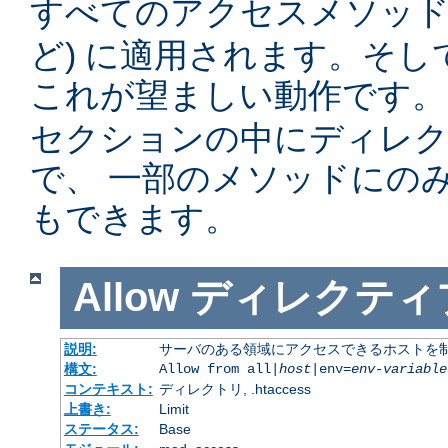
すべてのアクセスメソッド 
ど) に適用されます。そ
これが望ましい動作です。
セクションの中にディレ
で、 一部のメソッドにの
もできます。
Allow
ディレクティ
説明:
サーバのある領域にアクセスできるホストを
構文:
Allow from all|
host
|env=
env-variable
コンテキスト:
ディレクトリ, .htaccess
上書き:
Limit
ステータス:
Base